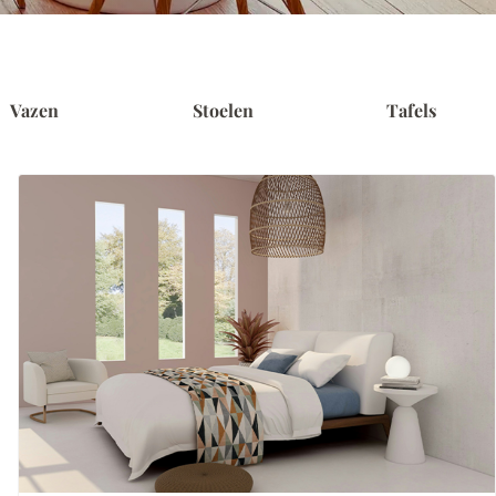
Vazen
Stoelen
Tafels